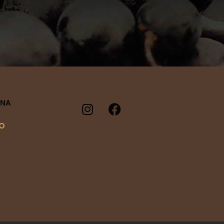
INA
DO