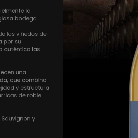
ielmente la
igiosa bodega.
e los viñedos de
a por su
 auténtica las
frecen una
rada, que combina
ejidad y estructura
rricas de roble
t Sauvignon y