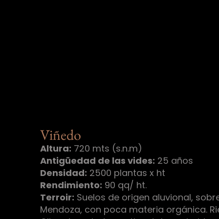
Viñedo
Altura:
720 mts (s.n.m)
Antigüedad de las vides:
25 años
Densidad:
2500 plantas x ht
Rendimiento:
90 qq/ ht.
Terroir:
Suelos de origen aluvional, sobre 
Mendoza, con poca materia orgánica. Ri