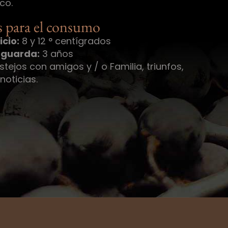
co.
 para el consumo
cio:
8 y 12 ° centígrados
 guarda:
3 años
estejos con amigos y / o Familia, triunfos,
oticias.